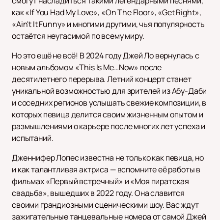
смогут насладиться такими легендарными песнями,
как «If You Had My Love», «On The Floor», «Get Right»,
«Ain't It Funny» и многими другими, чья популярность
остаётся неугасимой по всему миру.
Но это ещё не всё! В 2024 году Джей Ло вернулась с
новым альбомом «This Is Me…Now» после
десятилетнего перерыва. Летний концерт станет
уникальной возможностью для зрителей из Абу-Даби
и соседних регионов услышать свежие композиции, в
которых певица делится своим жизненным опытом и
размышлениями о карьере после многих лет успеха и
испытаний.
Дженнифер Лопес известна не только как певица, но
и как талантливая актриса — вспомните её работы в
фильмах «Первый встречный» и «Моя пиратская
свадьба», вышедших в 2022 году. Она славится
своими грандиозными сценическими шоу. Вас ждут
зажигательные танцевальные номера от самой Джей