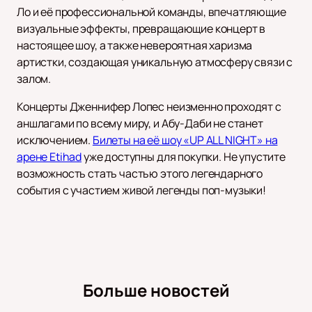
Ло и её профессиональной команды, впечатляющие
визуальные эффекты, превращающие концерт в
настоящее шоу, а также невероятная харизма
артистки, создающая уникальную атмосферу связи с
залом.
Концерты Дженнифер Лопес неизменно проходят с
аншлагами по всему миру, и Абу-Даби не станет
исключением.
Билеты на её шоу «UP ALL NIGHT» на
арене Etihad
уже доступны для покупки. Не упустите
возможность стать частью этого легендарного
события с участием живой легенды поп-музыки!
Больше новостей