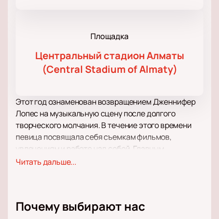
Площадка
Центральный стадион Алматы
(Central Stadium of Almaty)
Этот год ознаменован возвращением Дженнифер
Лопес на музыкальную сцену после долгого
творческого молчания. В течение этого времени
певица посвящала себя съемкам фильмов,
увлечениям и работе над собой. Главным
мотиватором для выхода нового альбома «This Is
Читать дальше...
Me… Now» стало возобновление отношений с Беном
Аффлеком спустя двадцать лет расставания.
Именно эта это событие наполнило творчество
Почему выбирают нас
Джей Ло новыми нотами. Так появились новые хиты