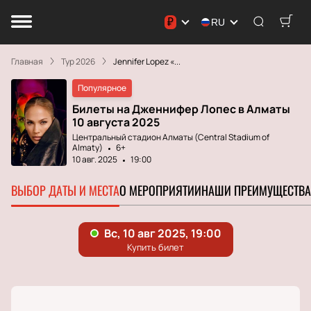
₽
RU
Главная
Тур 2026
Jennifer Lopez «...
Популярное
Билеты на Дженнифер Лопес в Алматы
10 августа 2025
Центральный стадион Алматы (Central Stadium of
Almaty)
6+
10 авг. 2025
19:00
ВЫБОР ДАТЫ И МЕСТА
О МЕРОПРИЯТИИ
НАШИ ПРЕИМУЩЕСТВА